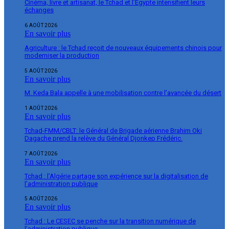
Cinéma, livre et artisanat, le Tchad et l’Égypte intensifient leurs
échanges
6 AOÛT 2026
En savoir plus
Agriculture : le Tchad reçoit de nouveaux équipements chinois pour
moderniser la production
5 AOÛT 2026
En savoir plus
M. Keda Bala appelle à une mobilisation contre l’avancée du désert
1 AOÛT 2026
En savoir plus
Tchad-FMM/CBLT: le Général de Brigade aérienne Brahim Oki
Dagache prend la relève du Général Djonkep Frédéric.
7 AOÛT 2026
En savoir plus
Tchad : l’Algérie partage son expérience sur la digitalisation de
l’administration publique
5 AOÛT 2026
En savoir plus
Tchad : Le CESEC se penche sur la transition numérique de
l’administration publique