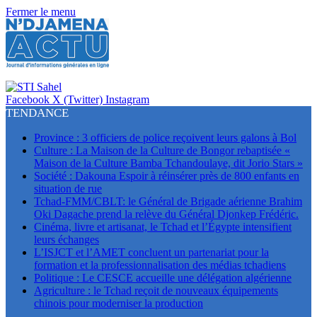
Fermer le menu
Facebook
X (Twitter)
Instagram
TENDANCE
Province : 3 officiers de police reçoivent leurs galons à Bol
Culture : La Maison de la Culture de Bongor rebaptisée «
Maison de la Culture Bamba Tchandoulaye, dit Jorio Stars »
Société : Dakouna Espoir à réinsérer près de 800 enfants en
situation de rue
Tchad-FMM/CBLT: le Général de Brigade aérienne Brahim
Oki Dagache prend la relève du Général Djonkep Frédéric.
Cinéma, livre et artisanat, le Tchad et l’Égypte intensifient
leurs échanges
L’ISJCT et l’AMET concluent un partenariat pour la
formation et la professionnalisation des médias tchadiens
Politique : Le CESCE accueille une délégation algérienne
Agriculture : le Tchad reçoit de nouveaux équipements
chinois pour moderniser la production