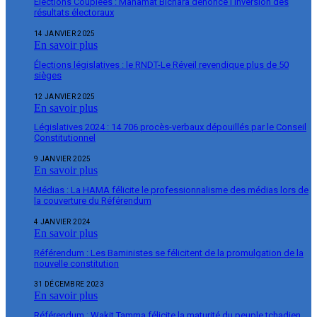
Élections Couplées : Mahamat Bichara dénonce l’inversion des
résultats électoraux
14 JANVIER 2025
En savoir plus
Élections législatives : le RNDT-Le Réveil revendique plus de 50
sièges
12 JANVIER 2025
En savoir plus
Législatives 2024 : 14 706 procès-verbaux dépouillés par le Conseil
Constitutionnel
9 JANVIER 2025
En savoir plus
Médias : La HAMA félicite le professionnalisme des médias lors de
la couverture du Référendum
4 JANVIER 2024
En savoir plus
Référendum : Les Baministes se félicitent de la promulgation de la
nouvelle constitution
31 DÉCEMBRE 2023
En savoir plus
Référendum : Wakit Tamma félicite la maturité du peuple tchadien