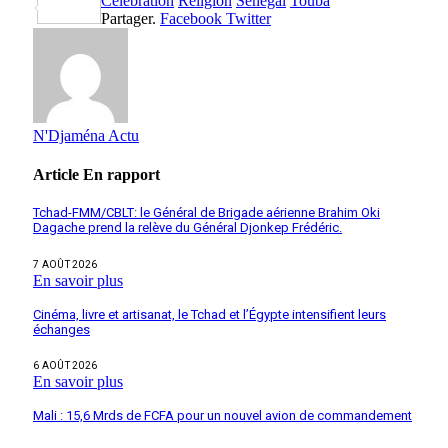
Célébration
Religion
Sénégal
Touba
Partager
Partager.
Facebook
Twitter
N'Djaména Actu
Article
En rapport
Tchad-FMM/CBLT: le Général de Brigade aérienne Brahim Oki
Dagache prend la relève du Général Djonkep Frédéric.
7 AOÛT 2026
En savoir plus
Cinéma, livre et artisanat, le Tchad et l’Égypte intensifient leurs
échanges
6 AOÛT 2026
En savoir plus
Mali : 15,6 Mrds de FCFA pour un nouvel avion de commandement