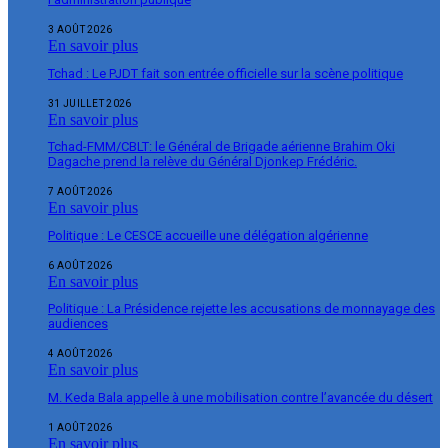
3 AOÛT 2026
En savoir plus
Tchad : Le PJDT fait son entrée officielle sur la scène politique
31 JUILLET 2026
En savoir plus
Tchad-FMM/CBLT: le Général de Brigade aérienne Brahim Oki
Dagache prend la relève du Général Djonkep Frédéric.
7 AOÛT 2026
En savoir plus
Politique : Le CESCE accueille une délégation algérienne
6 AOÛT 2026
En savoir plus
Politique : La Présidence rejette les accusations de monnayage des
audiences
4 AOÛT 2026
En savoir plus
M. Keda Bala appelle à une mobilisation contre l’avancée du désert
1 AOÛT 2026
En savoir plus