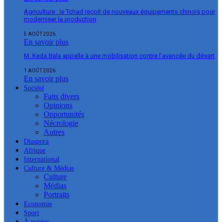
Agriculture : le Tchad reçoit de nouveaux équipements chinois pour
moderniser la production
5 AOÛT 2026
En savoir plus
M. Keda Bala appelle à une mobilisation contre l’avancée du désert
1 AOÛT 2026
En savoir plus
Société
Faits divers
Opinions
Opportunités
Nécrologie
Autres
Diaspora
Afrique
International
Culture & Médias
Culture
Médias
Portraits
Economie
Sport
À propos