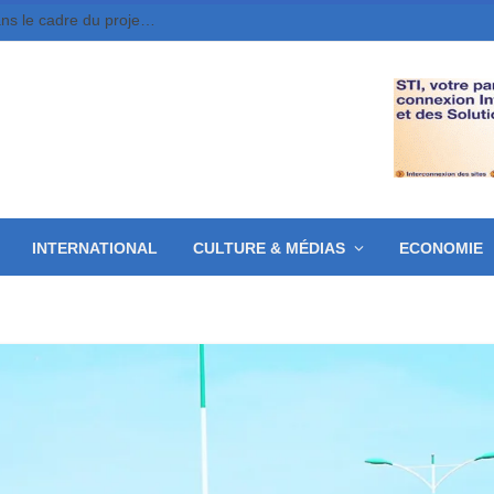
Moundou : 10 jeunes entrepreneurs retenus dans le cadre du projet MounDix
INTERNATIONAL
CULTURE & MÉDIAS
ECONOMIE