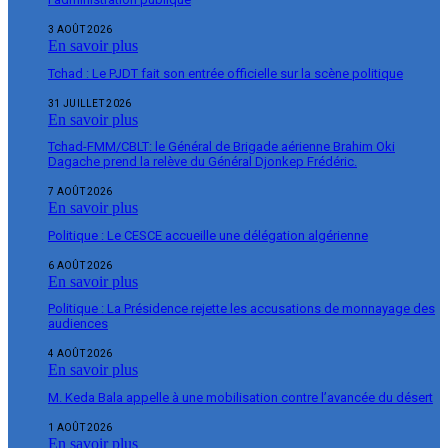
3 AOÛT 2026
En savoir plus
Tchad : Le PJDT fait son entrée officielle sur la scène politique
31 JUILLET 2026
En savoir plus
Tchad-FMM/CBLT: le Général de Brigade aérienne Brahim Oki
Dagache prend la relève du Général Djonkep Frédéric.
7 AOÛT 2026
En savoir plus
Politique : Le CESCE accueille une délégation algérienne
6 AOÛT 2026
En savoir plus
Politique : La Présidence rejette les accusations de monnayage des
audiences
4 AOÛT 2026
En savoir plus
M. Keda Bala appelle à une mobilisation contre l’avancée du désert
1 AOÛT 2026
En savoir plus