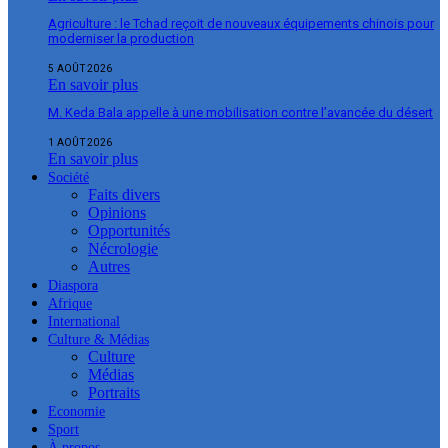
Agriculture : le Tchad reçoit de nouveaux équipements chinois pour
moderniser la production
5 AOÛT 2026
En savoir plus
M. Keda Bala appelle à une mobilisation contre l’avancée du désert
1 AOÛT 2026
En savoir plus
Société
Faits divers
Opinions
Opportunités
Nécrologie
Autres
Diaspora
Afrique
International
Culture & Médias
Culture
Médias
Portraits
Economie
Sport
À propos