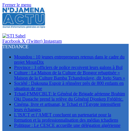
Fermer le menu
Facebook
X (Twitter)
Instagram
TENDANCE
Moundou : 10 jeunes entrepreneurs retenus dans le cadre du
projet MounDix
Province : 3 officiers de police reçoivent leurs galons à Bol
Culture : La Maison de la Culture de Bongor rebaptisée «
Maison de la Culture Bamba Tchandoulaye, dit Jorio Stars »
Société : Dakouna Espoir à réinsérer près de 800 enfants en
situation de rue
Tchad-FMM/CBLT: le Général de Brigade aérienne Brahim
Oki Dagache prend la relève du Général Djonkep Frédéric.
Cinéma, livre et artisanat, le Tchad et l’Égypte intensifient
leurs échanges
L’ISJCT et l’AMET concluent un partenariat pour la
formation et la professionnalisation des médias tchadiens
Politique : Le CESCE accueille une délégation algérienne