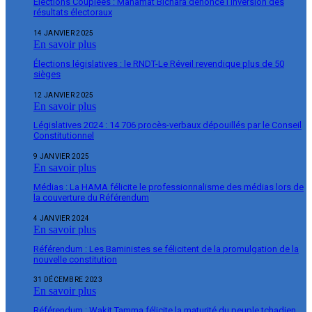
Élections Couplées : Mahamat Bichara dénonce l’inversion des
résultats électoraux
14 JANVIER 2025
En savoir plus
Élections législatives : le RNDT-Le Réveil revendique plus de 50
sièges
12 JANVIER 2025
En savoir plus
Législatives 2024 : 14 706 procès-verbaux dépouillés par le Conseil
Constitutionnel
9 JANVIER 2025
En savoir plus
Médias : La HAMA félicite le professionnalisme des médias lors de
la couverture du Référendum
4 JANVIER 2024
En savoir plus
Référendum : Les Baministes se félicitent de la promulgation de la
nouvelle constitution
31 DÉCEMBRE 2023
En savoir plus
Référendum : Wakit Tamma félicite la maturité du peuple tchadien