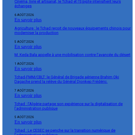
Cinéma, livre et artisanat, le Tchad et l’Égypte intensifient leurs
échanges
6 AOÛT 2026
En savoir plus
Agriculture : le Tchad reçoit de nouveaux équipements chinois pour
moderniser la production
5 AOÛT 2026
En savoir plus
M. Keda Bala appelle à une mobilisation contre l’avancée du désert
1 AOÛT 2026
En savoir plus
Tchad-FMM/CBLT: le Général de Brigade aérienne Brahim Oki
Dagache prend la relève du Général Djonkep Frédéric.
7 AOÛT 2026
En savoir plus
Tchad : l’Algérie partage son expérience sur la digitalisation de
l’administration publique
5 AOÛT 2026
En savoir plus
Tchad : Le CESEC se penche sur la transition numérique de
l’administration publique