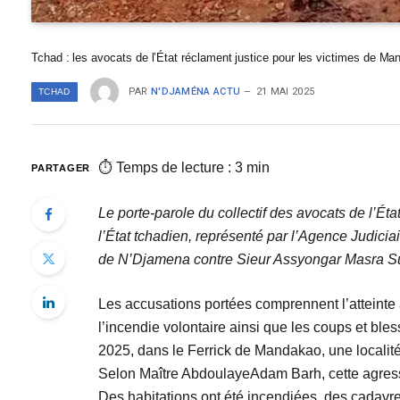
Tchad : les avocats de l’État réclament justice pour les victimes de M
PAR
N'DJAMÉNA ACTU
21 MAI 2025
TCHAD
⏱ Temps de lecture : 3 min
PARTAGER
Le porte-parole du collectif des avocats de l
l’État tchadien, représenté par l’Agence Judici
de N’Djamena contre Sieur Assyongar Masra Suc
Les accusations portées comprennent l’atteinte à l
l’incendie volontaire ainsi que les coups et ble
2025, dans le Ferrick de Mandakao, une localit
Selon Maître AbdoulayeAdam Barh, cette agressi
Des habitations ont été incendiées, des cadavre