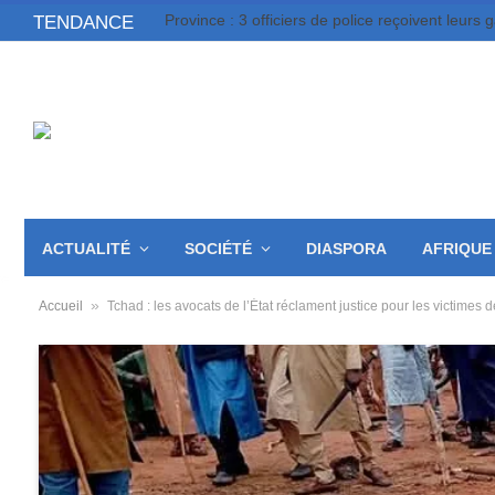
Province : 3 officiers de police reçoivent leurs 
TENDANCE
ACTUALITÉ
SOCIÉTÉ
DIASPORA
AFRIQUE
»
Accueil
Tchad : les avocats de l’État réclament justice pour les victime