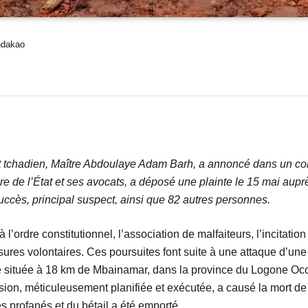
andakao
’État tchadien, Maître Abdoulaye Adam Barh, a annoncé dans un
aire de l’État et ses avocats, a déposé une plainte le 15 mai au
cès, principal suspect, ainsi que 82 autres personnes.
’ordre constitutionnel, l’association de malfaiteurs, l’incitation 
ssures volontaires. Ces poursuites font suite à une attaque d’un
é située à 18 km de Mbainamar, dans la province du Logone Occ
on, méticuleusement planifiée et exécutée, a causé la mort de 
s profanés et du bétail a été emporté.