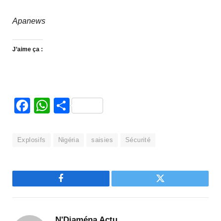
Apanews
J’aime ça :
Facebook
WhatsApp
Partager
Explosifs
Nigéria
saisies
Sécurité
Facebook
Twitter
N'Djaména Actu