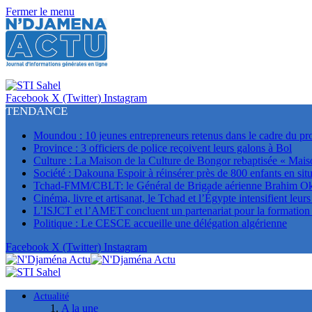
Fermer le menu
Facebook
X (Twitter)
Instagram
TENDANCE
Moundou : 10 jeunes entrepreneurs retenus dans le cadre du p
Province : 3 officiers de police reçoivent leurs galons à Bol
Culture : La Maison de la Culture de Bongor rebaptisée « Mais
Société : Dakouna Espoir à réinsérer près de 800 enfants en situ
Tchad-FMM/CBLT: le Général de Brigade aérienne Brahim Oki 
Cinéma, livre et artisanat, le Tchad et l’Égypte intensifient leur
L’ISJCT et l’AMET concluent un partenariat pour la formation e
Politique : Le CESCE accueille une délégation algérienne
Facebook
X (Twitter)
Instagram
Actualité
A la une