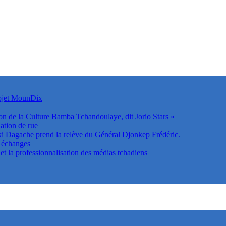
rojet MounDix
on de la Culture Bamba Tchandoulaye, dit Jorio Stars »
ation de rue
Dagache prend la relève du Général Djonkep Frédéric.
s échanges
t la professionnalisation des médias tchadiens