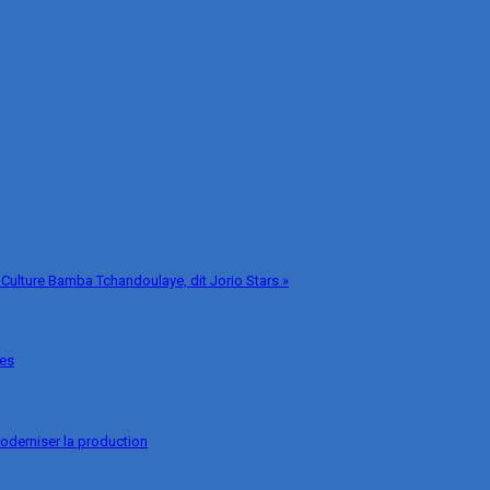
 Culture Bamba Tchandoulaye, dit Jorio Stars »
ges
oderniser la production