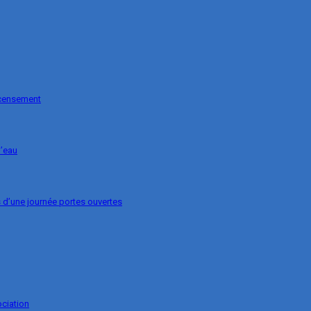
ecensement
l’eau
s d’une journée portes ouvertes
ociation