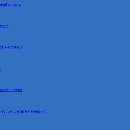
ement du vote
soires
ts électoraux
s
onstitutionnel
la couverture du Référendum