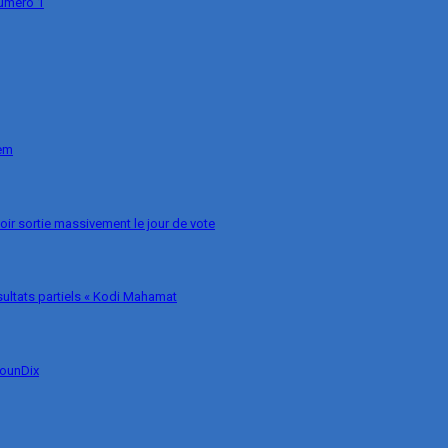
numéro 1
nem
voir sortie massivement le jour de vote
ésultats partiels « Kodi Mahamat
MounDix