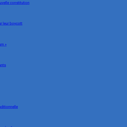
uvelle constitution
r leur boycott
um »
ants
ditionnelle