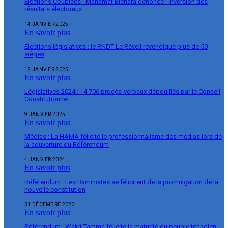
Élections Couplées : Mahamat Bichara dénonce l’inversion des
résultats électoraux
14 JANVIER 2025
En savoir plus
Élections législatives : le RNDT-Le Réveil revendique plus de 50
sièges
12 JANVIER 2025
En savoir plus
Législatives 2024 : 14 706 procès-verbaux dépouillés par le Conseil
Constitutionnel
9 JANVIER 2025
En savoir plus
Médias : La HAMA félicite le professionnalisme des médias lors de
la couverture du Référendum
4 JANVIER 2024
En savoir plus
Référendum : Les Baministes se félicitent de la promulgation de la
nouvelle constitution
31 DÉCEMBRE 2023
En savoir plus
Référendum : Wakit Tamma félicite la maturité du peuple tchadien