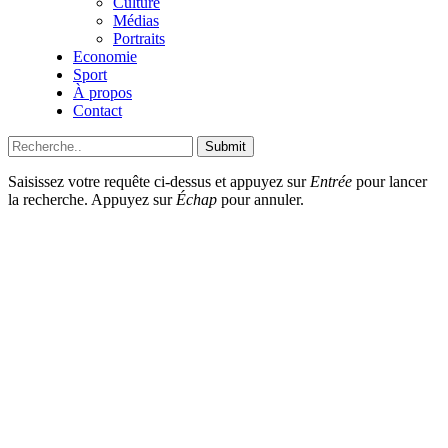
Culture
Médias
Portraits
Economie
Sport
À propos
Contact
Submit
Saisissez votre requête ci-dessus et appuyez sur
Entrée
pour lancer
la recherche. Appuyez sur
Échap
pour annuler.