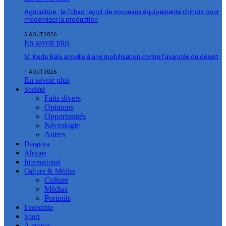
Agriculture : le Tchad reçoit de nouveaux équipements chinois pour
moderniser la production
5 AOÛT 2026
En savoir plus
M. Keda Bala appelle à une mobilisation contre l’avancée du désert
1 AOÛT 2026
En savoir plus
Société
Faits divers
Opinions
Opportunités
Nécrologie
Autres
Diaspora
Afrique
International
Culture & Médias
Culture
Médias
Portraits
Economie
Sport
À propos