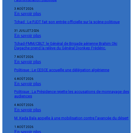
3 AOÛT 2026
En savoir plus
Tchad : Le PJDT fait son entrée officielle sur la scène politique
31 JUILLET 2026
En savoir plus
Tchad-FMM/CBLT: le Général de Brigade aérienne Brahim Oki
Dagache prend la relève du Général Djonkep Frédéric.
7 AOÛT 2026
En savoir plus
Politique : Le CESCE accueille une délégation algérienne
6 AOÛT 2026
En savoir plus
Politique : La Présidence rejette les accusations de monnayage des
audiences
4 AOÛT 2026
En savoir plus
M. Keda Bala appelle à une mobilisation contre l’avancée du désert
1 AOÛT 2026
En savoir plus