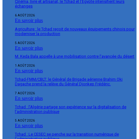
Cinéma, livre et artisanat, le Tchad et l’Égypte intensifient leurs
échanges
6 AOÛT 2026
En savoir plus
Agriculture : le Tchad reçoit de nouveaux équipements chinois pour
moderniser la production
5 AOÛT 2026
En savoir plus
M. Keda Bala appelle à une mobilisation contre l’avancée du désert
1 AOÛT 2026
En savoir plus
Tchad-FMM/CBLT: le Général de Brigade aérienne Brahim Oki
Dagache prend la relève du Général Djonkep Frédéric.
7 AOÛT 2026
En savoir plus
Tchad : l’Algérie partage son expérience sur la digitalisation de
l’administration publique
5 AOÛT 2026
En savoir plus
Tchad : Le CESEC se penche sur la transition numérique de
l’administration publique