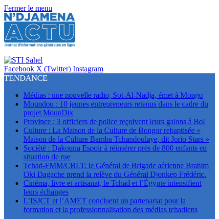
Fermer le menu
Facebook
X (Twitter)
Instagram
TENDANCE
Médias : une nouvelle radio, Sot-Al-Nadja, émet à Mongo
Moundou : 10 jeunes entrepreneurs retenus dans le cadre du
projet MounDix
Province : 3 officiers de police reçoivent leurs galons à Bol
Culture : La Maison de la Culture de Bongor rebaptisée «
Maison de la Culture Bamba Tchandoulaye, dit Jorio Stars »
Société : Dakouna Espoir à réinsérer près de 800 enfants en
situation de rue
Tchad-FMM/CBLT: le Général de Brigade aérienne Brahim
Oki Dagache prend la relève du Général Djonkep Frédéric.
Cinéma, livre et artisanat, le Tchad et l’Égypte intensifient
leurs échanges
L’ISJCT et l’AMET concluent un partenariat pour la
formation et la professionnalisation des médias tchadiens