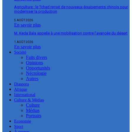
Agriculture : le Tchad reçoit de nouveaux équipements chinois pour
moderniser la production
5 AOÛT 2026
En savoir plus
M. Keda Bala appelle à une mobilisation contre l’avancée du désert
1 AOÛT 2026
En savoir plus
Société
Faits divers
Opinions
Opportunités
Nécrologie
Autres
Diaspora
Afrique
International
Culture & Médias
Culture
Médias
Portraits
Economie
Sport
À propos