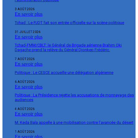
3 AOÛT 2026
En savoir plus
Tchad : Le PJDT fait son entrée officielle sur la scène politique
31 JUILLET 2026
En savoir plus
Tchad-FMM/CBLT: le Général de Brigade aérienne Brahim Oki
Dagache prend la relève du Général Djonkep Frédéric.
7 AOÛT 2026
En savoir plus
Politique : Le CESCE accueille une délégation algérienne
6 AOÛT 2026
En savoir plus
Politique : La Présidence rejette les accusations de monnayage des
audiences
4 AOÛT 2026
En savoir plus
M. Keda Bala appelle à une mobilisation contre l’avancée du désert
1 AOÛT 2026
En savoir plus