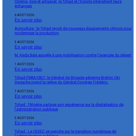
Cinéma, livre et artisanat, le Tchad et l’Égypte intensifient leurs
échanges
6 AOÛT 2026
En savoir plus
Agriculture : le Tchad reçoit de nouveaux équipements chinois pour
moderniser la production
5 AOÛT 2026
En savoir plus
M. Keda Bala appelle à une mobilisation contre l’avancée du désert
1 AOÛT 2026
En savoir plus
Tchad-FMM/CBLT: le Général de Brigade aérienne Brahim Oki
Dagache prend la relève du Général Djonkep Frédéric.
7 AOÛT 2026
En savoir plus
Tchad : l’Algérie partage son expérience sur la digitalisation de
l’administration publique
5 AOÛT 2026
En savoir plus
Tchad : Le CESEC se penche sur la transition numérique de
l’administration publique