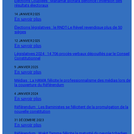
Élections Couplées : Mahamat Bichara dénonce l’inversion des
résultats électoraux
14 JANVIER 2025
En savoir plus
Élections législatives : le RNDT-Le Réveil revendique plus de 50
sièges
12 JANVIER 2025
En savoir plus
Législatives 2024 : 14 706 procès-verbaux dépouillés par le Conseil
Constitutionnel
9 JANVIER 2025
En savoir plus
Médias : La HAMA félicite le professionnalisme des médias lors de
la couverture du Référendum
4 JANVIER 2024
En savoir plus
Référendum : Les Baministes se félicitent de la promulgation de la
nouvelle constitution
31 DÉCEMBRE 2023
En savoir plus
Référendum : Wakit Tamma félicite la maturité du peuple tchadien