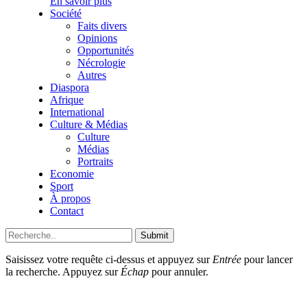
En savoir plus
Société
Faits divers
Opinions
Opportunités
Nécrologie
Autres
Diaspora
Afrique
International
Culture & Médias
Culture
Médias
Portraits
Economie
Sport
À propos
Contact
Submit
Saisissez votre requête ci-dessus et appuyez sur
Entrée
pour lancer
la recherche. Appuyez sur
Échap
pour annuler.