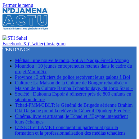
Fermer le menu
Facebook
X (Twitter)
Instagram
TENDANCE
Médias : une nouvelle radio, Sot-Al-Nadja, émet à Mongo
Moundou : 10 jeunes entrepreneurs retenus dans le cadre du
projet MounDix
Province : 3 officiers de police reçoivent leurs galons à Bol
Culture : La Maison de la Culture de Bongor rebaptisée «
Maison de la Culture Bamba Tchandoulaye, dit Jorio Stars »
Société : Dakouna Espoir à réinsérer près de 800 enfants en
situation de rue
Tchad-FMM/CBLT: le Général de Brigade aérienne Brahim
Oki Dagache prend la relève du Général Djonkep Frédéric.
Cinéma, livre et artisanat, le Tchad et l’Égypte intensifient
leurs échanges
L’ISJCT et l’AMET concluent un partenariat pour la
formation et la professionnalisation des médias tchadiens