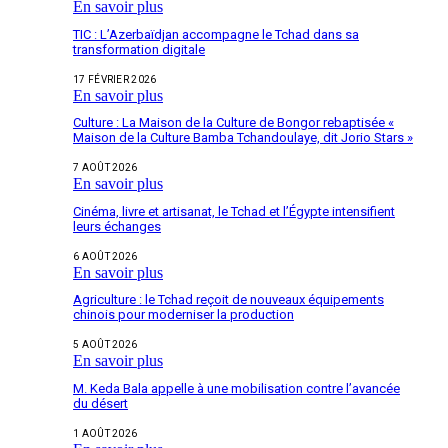
En savoir plus
TIC : L’Azerbaïdjan accompagne le Tchad dans sa
transformation digitale
17 FÉVRIER 2026
En savoir plus
Culture : La Maison de la Culture de Bongor rebaptisée «
Maison de la Culture Bamba Tchandoulaye, dit Jorio Stars »
7 AOÛT 2026
En savoir plus
Cinéma, livre et artisanat, le Tchad et l’Égypte intensifient
leurs échanges
6 AOÛT 2026
En savoir plus
Agriculture : le Tchad reçoit de nouveaux équipements
chinois pour moderniser la production
5 AOÛT 2026
En savoir plus
M. Keda Bala appelle à une mobilisation contre l’avancée
du désert
1 AOÛT 2026