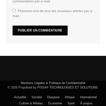
commentaires par e-mail.
Prévenez-moi de tous les nouveaux articles par e-
mail.
Mentions Légales & Politique de Confidentialité
© 2026 Propulsed by
PISSAY TECHNOLOGIES ET SOLUTIONS
.
Actualité
Société
Diaspora
Afrique
International
Culture & Médias
Economie
Sport
À propos