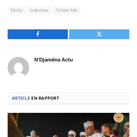
Décès
Indochine
Tchéré Abit
Facebook
Twitter
N'Djaména Actu
ARTICLE
EN RAPPORT