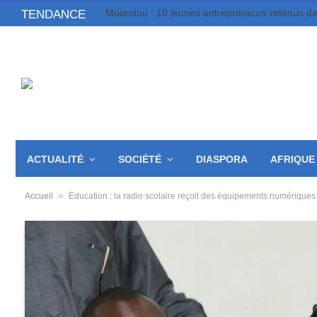
TENDANCE
ACTUALITÉ
SOCIÉTÉ
DIASPORA
AFRIQUE
»
Accueil
Éducation : la radio scolaire reçoit des équipements numériques