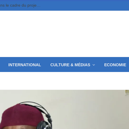
Moundou : 10 jeunes entrepreneurs retenus dans le cadre du projet MounDix
INTERNATIONAL
CULTURE & MÉDIAS
ECONOMIE