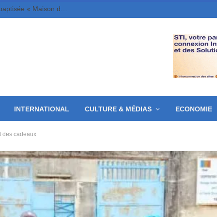
Culture : La Maison de la Culture de Bongor rebaptisée « Maison de la Culture Bamba Tchandoulaye, dit Jorio Stars »
INTERNATIONAL
CULTURE & MÉDIAS
ECONOMIE
nt des cadeaux