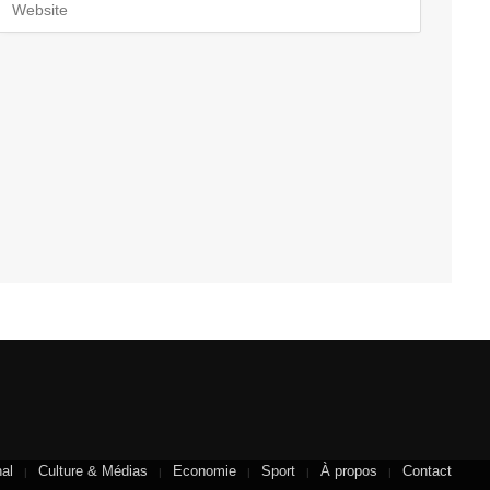
nal
Culture & Médias
Economie
Sport
À propos
Contact