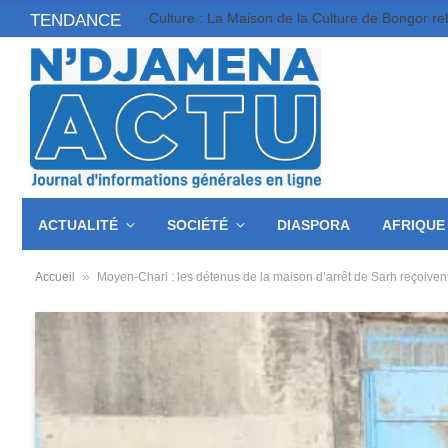
TENDANCE
ACTUALITÉ
SOCIÉTÉ
DIASPORA
AFRIQUE
»
Accueil
Moyen-Chari : les détenus de la maison d’arrêt de Sarh reçoive