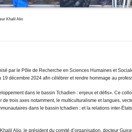
ur Khalil Alio
anisé par le Pôle de Recherche en Sciences Humaines et Social
19 décembre 2024 afin célébrer et rendre hommage au professeu
eloppement dans le bassin Tchadien : enjeux et défis». Ce colloq
 de trois axes notamment, le multiculturalisme et langues, vec
munautaires dans le bassin tchadien ; et la relations inter-États, 
alil Alio, le président du comité d’organisation, docteur Guir