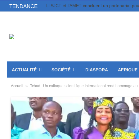
TENDANCE
ACTUALITÉ
SOCIÉTÉ
DIASPORA
AFRIQUE
»
Accueil
Tchad : Un colloque scientifique International rend hommage au P