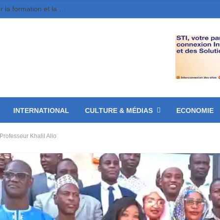
L’ISJCT et l’AMET concluent un partenariat pour la formation et la professionnalisation des médias tchadiens
INTERNATIONAL
CULTURE & MÉDIAS
ECONOMIE
rofesseur Khalil Alio