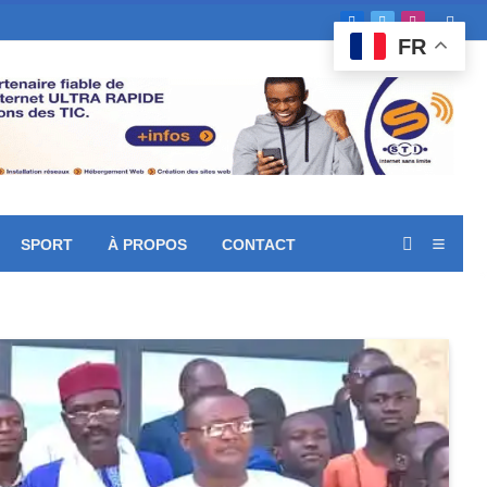
Facebook
X
Instagram
FR
(Twitter)
SPORT
À PROPOS
CONTACT