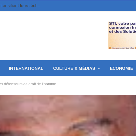
Cinéma, livre et artisanat, le Tchad et l’Égypte intensifient leurs échanges
INTERNATIONAL
CULTURE & MÉDIAS
ECONOMIE
des défenseurs de droit de I’homme