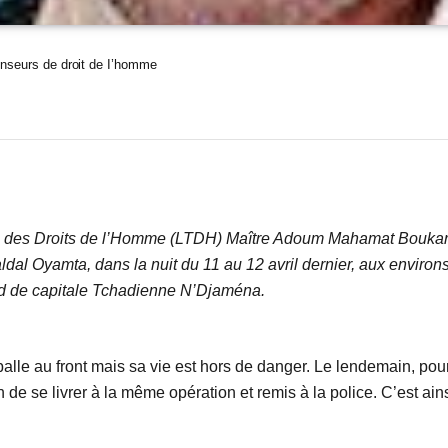
enseurs de droit de I’homme
ne des Droits de l’Homme (LTDH) Maître Adoum Mahamat Boukar
ldal Oyamta, dans la nuit du 11 au 12 avril dernier, aux environ
 sud de capitale Tchadienne N’Djaména.
balle au front mais sa vie est hors de danger. Le lendemain, pou
in de se livrer à la même opération et remis à la police. C’est a