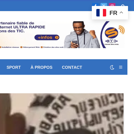
Facebook
X
Instagram
FR
(Twitter)
SPORT
À PROPOS
CONTACT