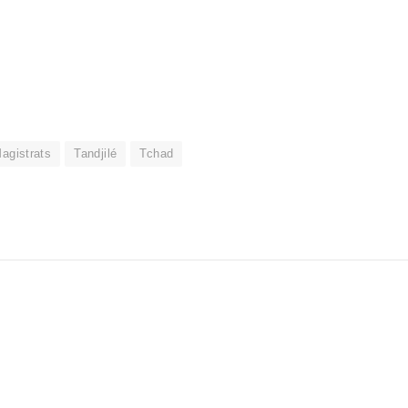
agistrats
Tandjilé
Tchad