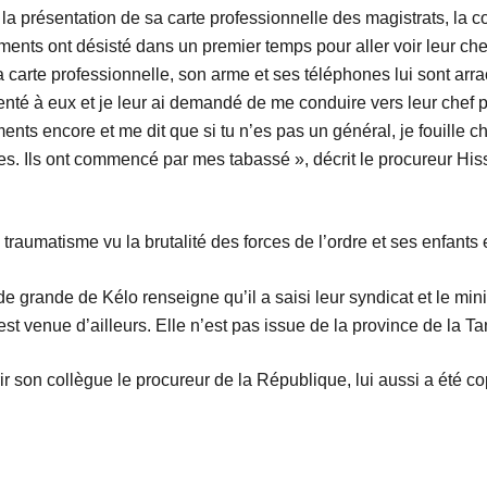
la présentation de sa carte professionnelle des magistrats, la
ments ont désisté dans un premier temps pour aller voir leur chef,
a carte professionnelle, son arme et ses téléphones lui sont ar
résenté à eux et je leur ai demandé de me conduire vers leur ch
éments encore et me dit que si tu n’es pas un général, je fouille 
s. Ils ont commencé par mes tabassé », décrit le procureur Hiss
raumatisme vu la brutalité des forces de l’ordre et ses enfants 
 grande de Kélo renseigne qu’il a saisi leur syndicat et le minis
t venue d’ailleurs. Elle n’est pas issue de la province de la Tan
rir son collègue le procureur de la République, lui aussi a été 