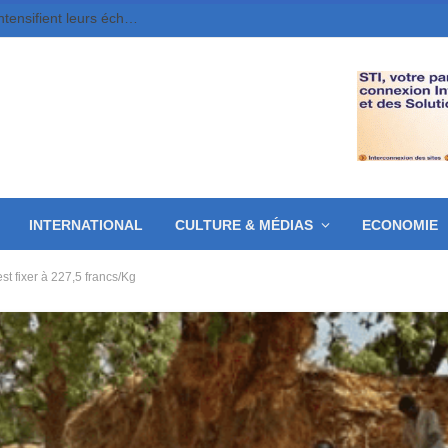
Cinéma, livre et artisanat, le Tchad et l’Égypte intensifient leurs échanges
INTERNATIONAL
CULTURE & MÉDIAS
ECONOMIE
t fixer à 227,5 francs/Kg