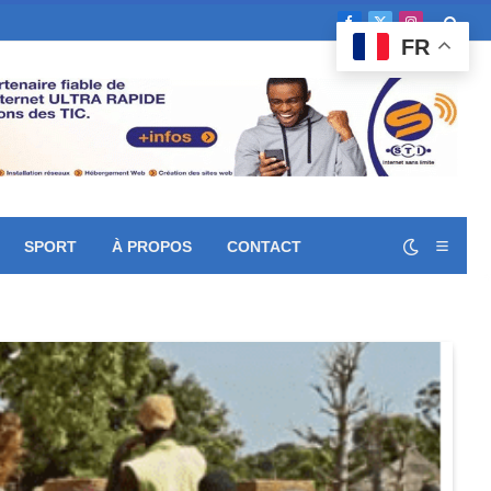
Facebook
X
Instagram
FR
(Twitter)
SPORT
À PROPOS
CONTACT