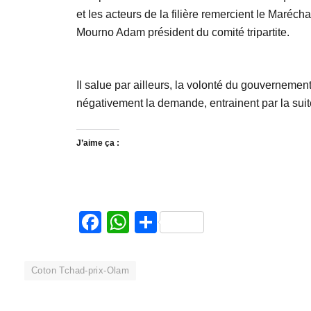
et les acteurs de la filière remercient le Marécha
Mourno Adam président du comité tripartite.
Il salue par ailleurs, la volonté du gouvernem
négativement la demande, entrainent par la suit
J’aime ça :
Facebook
WhatsApp
Partager
Coton Tchad-prix-Olam