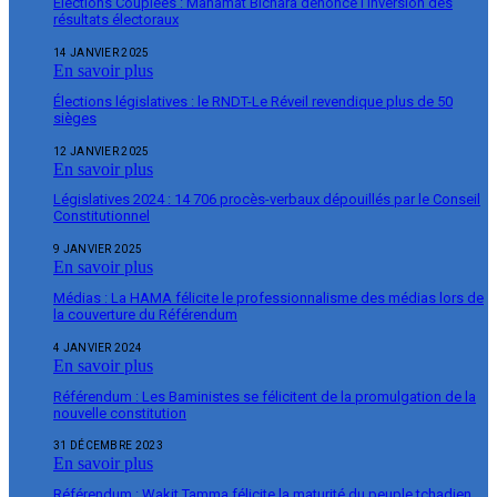
Élections Couplées : Mahamat Bichara dénonce l’inversion des
résultats électoraux
14 JANVIER 2025
En savoir plus
Élections législatives : le RNDT-Le Réveil revendique plus de 50
sièges
12 JANVIER 2025
En savoir plus
Législatives 2024 : 14 706 procès-verbaux dépouillés par le Conseil
Constitutionnel
9 JANVIER 2025
En savoir plus
Médias : La HAMA félicite le professionnalisme des médias lors de
la couverture du Référendum
4 JANVIER 2024
En savoir plus
Référendum : Les Baministes se félicitent de la promulgation de la
nouvelle constitution
31 DÉCEMBRE 2023
En savoir plus
Référendum : Wakit Tamma félicite la maturité du peuple tchadien