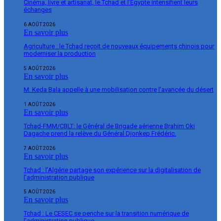
Cinéma, livre et artisanat, le Tchad et l’Égypte intensifient leurs
échanges
6 AOÛT 2026
En savoir plus
Agriculture : le Tchad reçoit de nouveaux équipements chinois pour
moderniser la production
5 AOÛT 2026
En savoir plus
M. Keda Bala appelle à une mobilisation contre l’avancée du désert
1 AOÛT 2026
En savoir plus
Tchad-FMM/CBLT: le Général de Brigade aérienne Brahim Oki
Dagache prend la relève du Général Djonkep Frédéric.
7 AOÛT 2026
En savoir plus
Tchad : l’Algérie partage son expérience sur la digitalisation de
l’administration publique
5 AOÛT 2026
En savoir plus
Tchad : Le CESEC se penche sur la transition numérique de
l’administration publique