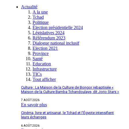
Actualité
A la une
Tchad
Politique
Élection présidentielle 2024
Législatives 2024
Référendum 2023
Dialogue national inclusif
Election 2021
Province
Santé
Education
Infrastructure
TICs
Tout afficher
Culture : La Maison de la Culture de Bongor rebaptisée «
Maison de la Culture Bamba Tchandoulaye, dit Jorio Stars »
7 AOÛT 2026
En savoir plus
Cinéma, livre et artisanat, le Tchad et l’Égypte intensifient
leurs échanges
6 AOÛT 2026