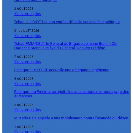
3 AOÛT 2026
En savoir plus
Tchad : Le PJDT fait son entrée officielle sur la scène politique
31 JUILLET 2026
En savoir plus
Tchad-FMM/CBLT: le Général de Brigade aérienne Brahim Oki
Dagache prend la relève du Général Djonkep Frédéric.
7 AOÛT 2026
En savoir plus
Politique : Le CESCE accueille une délégation algérienne
6 AOÛT 2026
En savoir plus
Politique : La Présidence rejette les accusations de monnayage des
audiences
4 AOÛT 2026
En savoir plus
M. Keda Bala appelle à une mobilisation contre l’avancée du désert
1 AOÛT 2026
En savoir plus