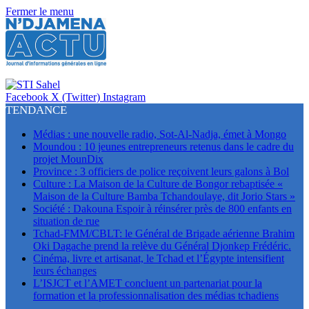
Fermer le menu
Facebook
X (Twitter)
Instagram
TENDANCE
Médias : une nouvelle radio, Sot-Al-Nadja, émet à Mongo
Moundou : 10 jeunes entrepreneurs retenus dans le cadre du
projet MounDix
Province : 3 officiers de police reçoivent leurs galons à Bol
Culture : La Maison de la Culture de Bongor rebaptisée «
Maison de la Culture Bamba Tchandoulaye, dit Jorio Stars »
Société : Dakouna Espoir à réinsérer près de 800 enfants en
situation de rue
Tchad-FMM/CBLT: le Général de Brigade aérienne Brahim
Oki Dagache prend la relève du Général Djonkep Frédéric.
Cinéma, livre et artisanat, le Tchad et l’Égypte intensifient
leurs échanges
L’ISJCT et l’AMET concluent un partenariat pour la
formation et la professionnalisation des médias tchadiens