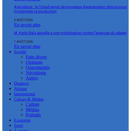
Agriculture : le Tchad reçoit de nouveaux équipements chinois pour
moderniser la production
5 AOÛT 2026
En savoir plus
M. Keda Bala appelle à une mobilisation contre l’avancée du désert
1 AOÛT 2026
En savoir plus
Société
Faits divers
Opinions
Opportunités
Nécrologie
Autres
Diaspora
Afrique
International
Culture & Médias
Culture
Médias
Portraits
Economie
Sport
À propos