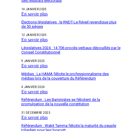
des résultats électoraux
14 JANVIER 2025
En savoir plus
Élections législatives : le RNDT-Le Réveil revendique plus
de 50 sièges
12 JANVIER 2025
En savoir plus
Législatives 2024 : 14 706 procès-verbaux dépouillés par le
Conseil Constitutionnel
9 JANVIER 2025
En savoir plus
Médias : La HAMA félicite le professionnalisme des
médias lors de la couverture du Référendum
4 JANVIER 2024
En savoir plus
Référendum : Les Baministes se félicitent de la
promulgation de la nouvelle constitution
31 DÉCEMBRE 2023
En savoir plus
Référendum : Wakit Tamma félicite la maturité du peuple
tchadien pour leur boycott