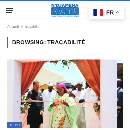
FR
»
Accueil
traçabilité
BROWSING:
TRAÇABILITÉ
TCHAD