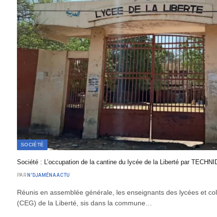
SOCIÉTÉ
Société : L’occupation de la cantine du lycée de la Liberté par TECH
PAR
N'DJAMÉNA ACTU
Réunis en assemblée générale, les enseignants des lycées et co
(CEG) de la Liberté, sis dans la commune…