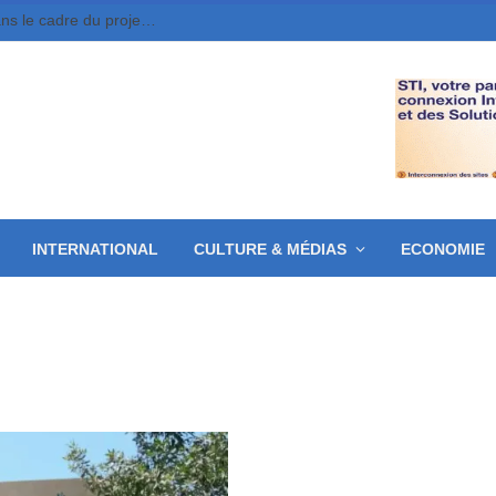
Moundou : 10 jeunes entrepreneurs retenus dans le cadre du projet MounDix
INTERNATIONAL
CULTURE & MÉDIAS
ECONOMIE