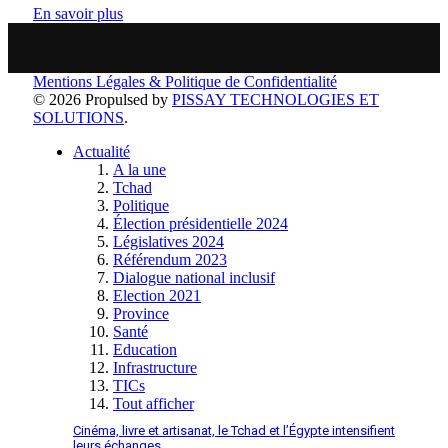
En savoir plus
Mentions Légales & Politique de Confidentialité
© 2026 Propulsed by
PISSAY TECHNOLOGIES ET
SOLUTIONS
.
Actualité
A la une
Tchad
Politique
Élection présidentielle 2024
Législatives 2024
Référendum 2023
Dialogue national inclusif
Election 2021
Province
Santé
Education
Infrastructure
TICs
Tout afficher
Cinéma, livre et artisanat, le Tchad et l’Égypte intensifient
leurs échanges