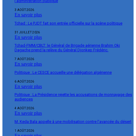
l’administration publique
3 AOÛT 2026
En savoir plus
Tchad : Le PJDT fait son entrée officielle sur la scène politique
31 JUILLET 2026
En savoir plus
Tchad-FMM/CBLT: le Général de Brigade aérienne Brahim Oki
Dagache prend la relève du Général Djonkep Frédéric.
7 AOÛT 2026
En savoir plus
Politique : Le CESCE accueille une délégation algérienne
6 AOÛT 2026
En savoir plus
Politique : La Présidence rejette les accusations de monnayage des
audiences
4 AOÛT 2026
En savoir plus
M. Keda Bala appelle à une mobilisation contre l’avancée du désert
1 AOÛT 2026
En savoir plus