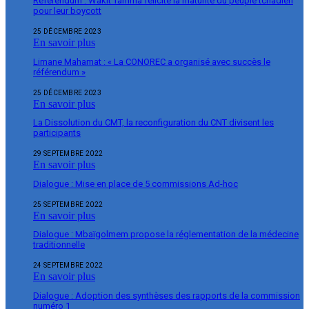
Référendum : Wakit Tamma félicite la maturité du peuple tchadien
pour leur boycott
25 DÉCEMBRE 2023
En savoir plus
Limane Mahamat : « La CONOREC a organisé avec succès le
référendum »
25 DÉCEMBRE 2023
En savoir plus
La Dissolution du CMT, la reconfiguration du CNT divisent les
participants
29 SEPTEMBRE 2022
En savoir plus
Dialogue : Mise en place de 5 commissions Ad-hoc
25 SEPTEMBRE 2022
En savoir plus
Dialogue : Mbaïgolmem propose la réglementation de la médecine
traditionnelle
24 SEPTEMBRE 2022
En savoir plus
Dialogue : Adoption des synthèses des rapports de la commission
numéro 1