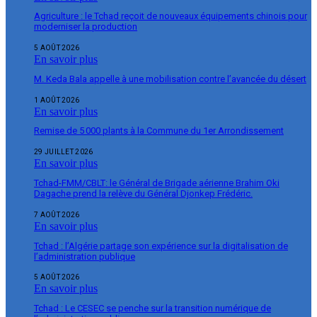
Agriculture : le Tchad reçoit de nouveaux équipements chinois pour
moderniser la production
5 AOÛT 2026
En savoir plus
M. Keda Bala appelle à une mobilisation contre l’avancée du désert
1 AOÛT 2026
En savoir plus
Remise de 5 000 plants à la Commune du 1er Arrondissement
29 JUILLET 2026
En savoir plus
Tchad-FMM/CBLT: le Général de Brigade aérienne Brahim Oki
Dagache prend la relève du Général Djonkep Frédéric.
7 AOÛT 2026
En savoir plus
Tchad : l’Algérie partage son expérience sur la digitalisation de
l’administration publique
5 AOÛT 2026
En savoir plus
Tchad : Le CESEC se penche sur la transition numérique de