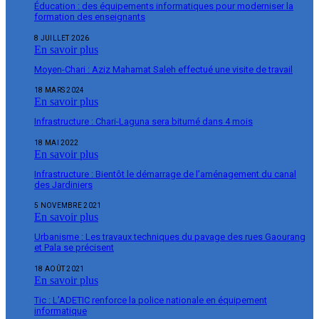
Éducation : des équipements informatiques pour moderniser la
formation des enseignants
8 JUILLET 2026
En savoir plus
Moyen-Chari : Aziz Mahamat Saleh effectué une visite de travail
18 MARS 2024
En savoir plus
Infrastructure : Chari-Laguna sera bitumé dans 4 mois
18 MAI 2022
En savoir plus
Infrastructure : Bientôt le démarrage de l’aménagement du canal
des Jardiniers
5 NOVEMBRE 2021
En savoir plus
Urbanisme : Les travaux techniques du pavage des rues Gaourang
et Pala se précisent
18 AOÛT 2021
En savoir plus
Tic : L’ADETIC renforce la police nationale en équipement
informatique