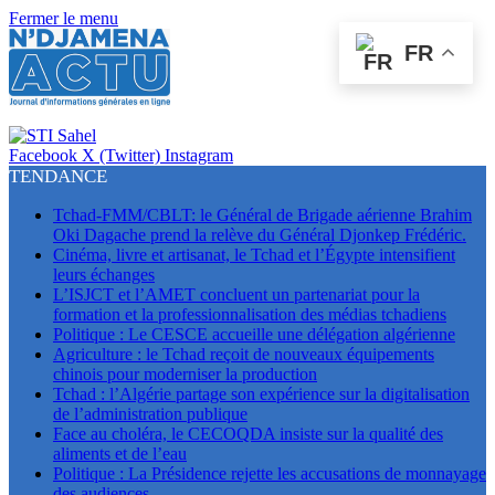
Fermer le menu
FR
Facebook
X (Twitter)
Instagram
TENDANCE
Tchad-FMM/CBLT: le Général de Brigade aérienne Brahim
Oki Dagache prend la relève du Général Djonkep Frédéric.
Cinéma, livre et artisanat, le Tchad et l’Égypte intensifient
leurs échanges
L’ISJCT et l’AMET concluent un partenariat pour la
formation et la professionnalisation des médias tchadiens
Politique : Le CESCE accueille une délégation algérienne
Agriculture : le Tchad reçoit de nouveaux équipements
chinois pour moderniser la production
Tchad : l’Algérie partage son expérience sur la digitalisation
de l’administration publique
Face au choléra, le CECOQDA insiste sur la qualité des
aliments et de l’eau
Politique : La Présidence rejette les accusations de monnayage
des audiences