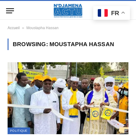
FR
»
Accueil
Moustapha Hassan
BROWSING:
MOUSTAPHA HASSAN
POLITIQUE