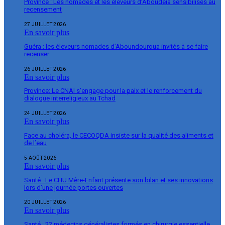
Province : Les nomades et les éleveurs d’Aboudeïa sensibilisés au
recensement
27 JUILLET 2026
En savoir plus
Guéra : les éleveurs nomades d’Aboundouroua invités à se faire
recenser
26 JUILLET 2026
En savoir plus
Province: Le CNAI s’engage pour la paix et le renforcement du
dialogue interreligieux au Tchad
24 JUILLET 2026
En savoir plus
Face au choléra, le CECOQDA insiste sur la qualité des aliments et
de l’eau
5 AOÛT 2026
En savoir plus
Santé : Le CHU Mère-Enfant présente son bilan et ses innovations
lors d’une journée portes ouvertes
20 JUILLET 2026
En savoir plus
Santé : 22 médecins généralistes formés en chirurgie essentielle