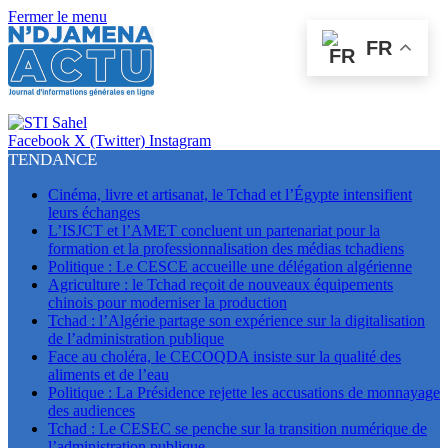
Fermer le menu
FR
Facebook
X (Twitter)
Instagram
TENDANCE
Cinéma, livre et artisanat, le Tchad et l’Égypte intensifient
leurs échanges
L’ISJCT et l’AMET concluent un partenariat pour la
formation et la professionnalisation des médias tchadiens
Politique : Le CESCE accueille une délégation algérienne
Agriculture : le Tchad reçoit de nouveaux équipements
chinois pour moderniser la production
Tchad : l’Algérie partage son expérience sur la digitalisation
de l’administration publique
Face au choléra, le CECOQDA insiste sur la qualité des
aliments et de l’eau
Politique : La Présidence rejette les accusations de monnayage
des audiences
Tchad : Le CESEC se penche sur la transition numérique de
l’administration publique