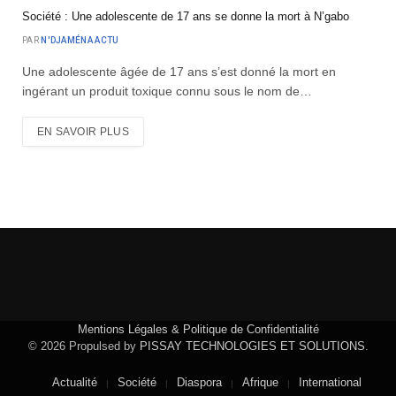
Société : Une adolescente de 17 ans se donne la mort à N’gabo
PAR
N'DJAMÉNA ACTU
Une adolescente âgée de 17 ans s’est donné la mort en
ingérant un produit toxique connu sous le nom de…
EN SAVOIR PLUS
Mentions Légales & Politique de Confidentialité
© 2026 Propulsed by
PISSAY TECHNOLOGIES ET SOLUTIONS
.
Actualité
Société
Diaspora
Afrique
International