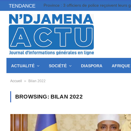
Province : 3 officiers de police reçoivent leurs 
TENDANCE
ACTUALITÉ
SOCIÉTÉ
DIASPORA
AFRIQUE
»
Accueil
Bilan 2022
BROWSING:
BILAN 2022