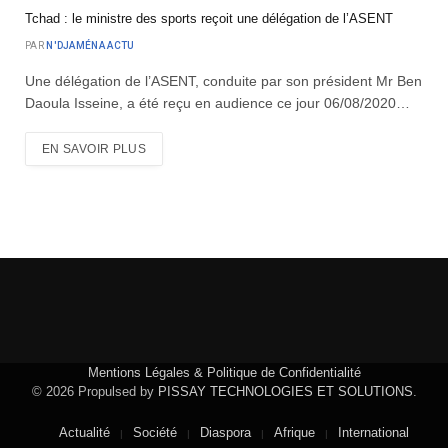
Tchad : le ministre des sports reçoit une délégation de l’ASENT
PAR
N'DJAMÉNA ACTU
Une délégation de l’ASENT, conduite par son président Mr Ben
Daoula Isseine, a été reçu en audience ce jour 06/08/2020…
EN SAVOIR PLUS
Mentions Légales & Politique de Confidentialité
© 2026 Propulsed by
PISSAY TECHNOLOGIES ET SOLUTIONS
.
Actualité
Société
Diaspora
Afrique
International