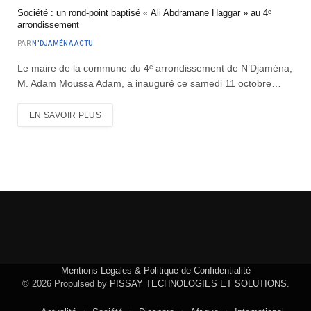
Société : un rond-point baptisé « Ali Abdramane Haggar » au 4ᵉ
arrondissement
PAR
N'DJAMÉNA ACTU
Le maire de la commune du 4ᵉ arrondissement de N’Djaména,
M. Adam Moussa Adam, a inauguré ce samedi 11 octobre…
EN SAVOIR PLUS
Mentions Légales & Politique de Confidentialité
© 2026 Propulsed by
PISSAY TECHNOLOGIES ET SOLUTIONS
.