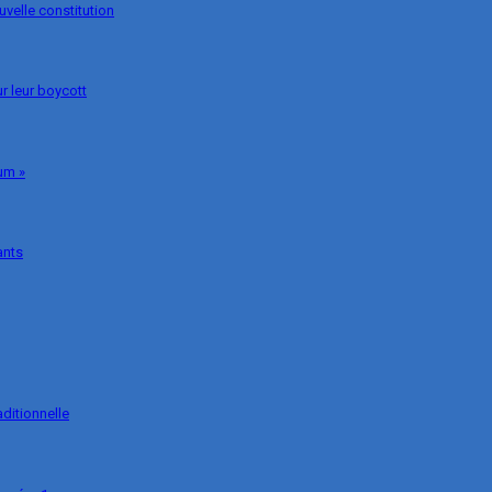
uvelle constitution
r leur boycott
um »
ants
ditionnelle