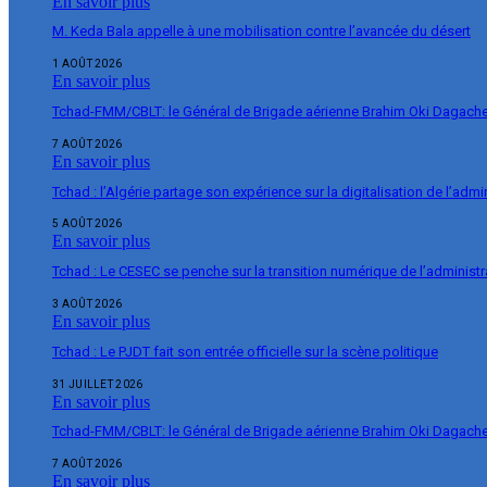
En savoir plus
M. Keda Bala appelle à une mobilisation contre l’avancée du désert
1 AOÛT 2026
En savoir plus
Tchad-FMM/CBLT: le Général de Brigade aérienne Brahim Oki Dagache 
7 AOÛT 2026
En savoir plus
Tchad : l’Algérie partage son expérience sur la digitalisation de l’admi
5 AOÛT 2026
En savoir plus
Tchad : Le CESEC se penche sur la transition numérique de l’administr
3 AOÛT 2026
En savoir plus
Tchad : Le PJDT fait son entrée officielle sur la scène politique
31 JUILLET 2026
En savoir plus
Tchad-FMM/CBLT: le Général de Brigade aérienne Brahim Oki Dagache 
7 AOÛT 2026
En savoir plus