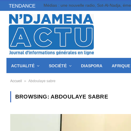
Médias : une nouvelle radio, Sot-Al-Nadja, ém
TENDANCE
ACTUALITÉ
SOCIÉTÉ
DIASPORA
AFRIQUE
»
Accueil
Abdoulaye sabre
BROWSING:
ABDOULAYE SABRE