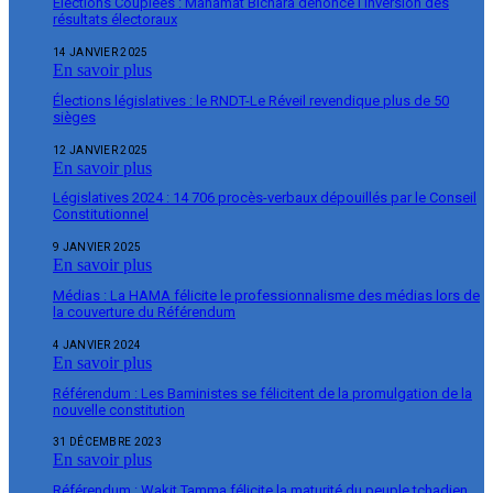
Élections Couplées : Mahamat Bichara dénonce l’inversion des
résultats électoraux
14 JANVIER 2025
En savoir plus
Élections législatives : le RNDT-Le Réveil revendique plus de 50
sièges
12 JANVIER 2025
En savoir plus
Législatives 2024 : 14 706 procès-verbaux dépouillés par le Conseil
Constitutionnel
9 JANVIER 2025
En savoir plus
Médias : La HAMA félicite le professionnalisme des médias lors de
la couverture du Référendum
4 JANVIER 2024
En savoir plus
Référendum : Les Baministes se félicitent de la promulgation de la
nouvelle constitution
31 DÉCEMBRE 2023
En savoir plus
Référendum : Wakit Tamma félicite la maturité du peuple tchadien