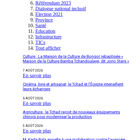
Référendum 2023
Dialogue national inclusif
Election 2021
Province
Santé
Education
Infrastructure
TICs
Tout afficher
Culture : La Maison de la Culture de Bongor rebaptisée «
Maison de la Culture Bamba Tchandoulaye, dit Jorio Stars »
7 AOÛT 2026
En savoir plus
Cinéma, livre et artisanat, le Tchad et l’Égypte intensifient
leurs échanges
6 AOÛT 2026
En savoir plus
Agriculture : le Tchad reçoit de nouveaux équipements
chinois pour moderniser la production
5 AOÛT 2026
En savoir plus
M. Keda Bala appelle à une mobilisation contre l’avancée