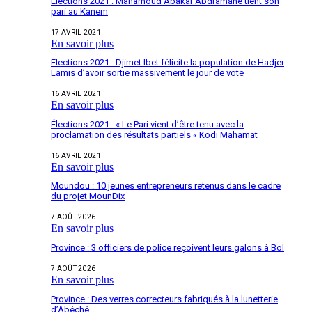
Élections 2021 : Mahamoud Abakar Abdramane tient son
pari au Kanem
17 AVRIL 2021
En savoir plus
Elections 2021 : Djimet Ibet félicite la population de Hadjer
Lamis d’avoir sortie massivement le jour de vote
16 AVRIL 2021
En savoir plus
Élections 2021 : « Le Pari vient d’être tenu avec la
proclamation des résultats partiels « Kodi Mahamat
16 AVRIL 2021
En savoir plus
Moundou : 10 jeunes entrepreneurs retenus dans le cadre
du projet MounDix
7 AOÛT 2026
En savoir plus
Province : 3 officiers de police reçoivent leurs galons à Bol
7 AOÛT 2026
En savoir plus
Province : Des verres correcteurs fabriqués à la lunetterie
d’Abéché