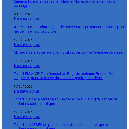
Cinéma, livre et artisanat, le Tchad et l’Égypte intensifient leurs
échanges
6 AOÛT 2026
En savoir plus
Agriculture : le Tchad reçoit de nouveaux équipements chinois pour
moderniser la production
5 AOÛT 2026
En savoir plus
M. Keda Bala appelle à une mobilisation contre l’avancée du désert
1 AOÛT 2026
En savoir plus
Tchad-FMM/CBLT: le Général de Brigade aérienne Brahim Oki
Dagache prend la relève du Général Djonkep Frédéric.
7 AOÛT 2026
En savoir plus
Tchad : l’Algérie partage son expérience sur la digitalisation de
l’administration publique
5 AOÛT 2026
En savoir plus
Tchad : Le CESEC se penche sur la transition numérique de
l’administration publique