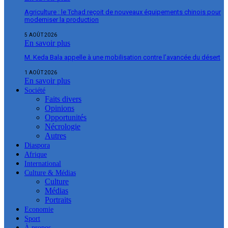
Agriculture : le Tchad reçoit de nouveaux équipements chinois pour
moderniser la production
5 AOÛT 2026
En savoir plus
M. Keda Bala appelle à une mobilisation contre l’avancée du désert
1 AOÛT 2026
En savoir plus
Société
Faits divers
Opinions
Opportunités
Nécrologie
Autres
Diaspora
Afrique
International
Culture & Médias
Culture
Médias
Portraits
Economie
Sport
À propos