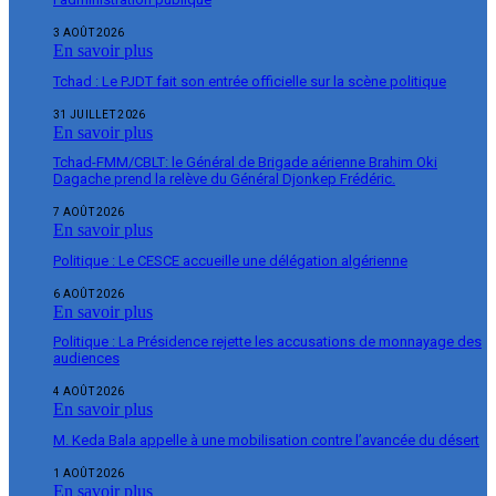
3 AOÛT 2026
En savoir plus
Tchad : Le PJDT fait son entrée officielle sur la scène politique
31 JUILLET 2026
En savoir plus
Tchad-FMM/CBLT: le Général de Brigade aérienne Brahim Oki
Dagache prend la relève du Général Djonkep Frédéric.
7 AOÛT 2026
En savoir plus
Politique : Le CESCE accueille une délégation algérienne
6 AOÛT 2026
En savoir plus
Politique : La Présidence rejette les accusations de monnayage des
audiences
4 AOÛT 2026
En savoir plus
M. Keda Bala appelle à une mobilisation contre l’avancée du désert
1 AOÛT 2026
En savoir plus