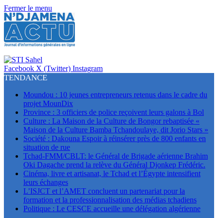
Fermer le menu
Facebook
X (Twitter)
Instagram
TENDANCE
Moundou : 10 jeunes entrepreneurs retenus dans le cadre du
projet MounDix
Province : 3 officiers de police reçoivent leurs galons à Bol
Culture : La Maison de la Culture de Bongor rebaptisée «
Maison de la Culture Bamba Tchandoulaye, dit Jorio Stars »
Société : Dakouna Espoir à réinsérer près de 800 enfants en
situation de rue
Tchad-FMM/CBLT: le Général de Brigade aérienne Brahim
Oki Dagache prend la relève du Général Djonkep Frédéric.
Cinéma, livre et artisanat, le Tchad et l’Égypte intensifient
leurs échanges
L’ISJCT et l’AMET concluent un partenariat pour la
formation et la professionnalisation des médias tchadiens
Politique : Le CESCE accueille une délégation algérienne