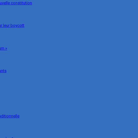
uvelle constitution
r leur boycott
um »
ants
ditionnelle