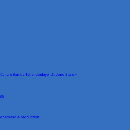
 Culture Bamba Tchandoulaye, dit Jorio Stars »
ges
oderniser la production