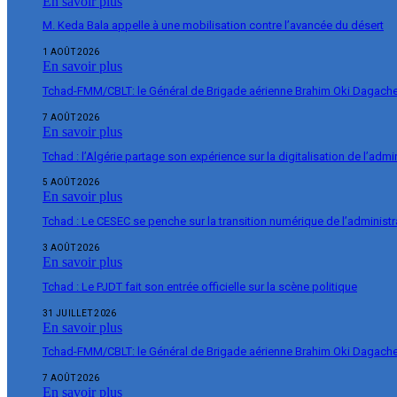
En savoir plus
M. Keda Bala appelle à une mobilisation contre l’avancée du désert
1 AOÛT 2026
En savoir plus
Tchad-FMM/CBLT: le Général de Brigade aérienne Brahim Oki Dagache 
7 AOÛT 2026
En savoir plus
Tchad : l’Algérie partage son expérience sur la digitalisation de l’admi
5 AOÛT 2026
En savoir plus
Tchad : Le CESEC se penche sur la transition numérique de l’administr
3 AOÛT 2026
En savoir plus
Tchad : Le PJDT fait son entrée officielle sur la scène politique
31 JUILLET 2026
En savoir plus
Tchad-FMM/CBLT: le Général de Brigade aérienne Brahim Oki Dagache 
7 AOÛT 2026
En savoir plus