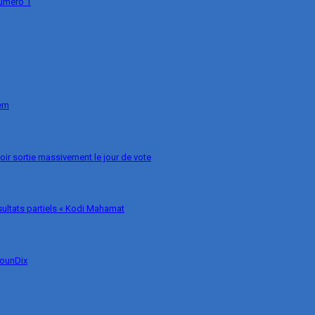
numéro 1
nem
voir sortie massivement le jour de vote
ésultats partiels « Kodi Mahamat
MounDix